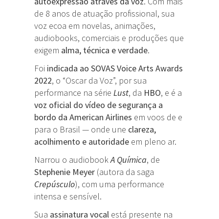
autoexpressão através da voz
. Com mais
de 8 anos de atuação profissional, sua
voz ecoa em novelas, animações,
audiobooks, comerciais e produções que
exigem
alma, técnica e verdade
.
Foi
indicada ao SOVAS Voice Arts Awards
2022
, o “Oscar da Voz”, por sua
performance na série
Lust
, da
HBO
, e é a
voz oficial do vídeo de segurança a
bordo da American Airlines
em voos de e
para o Brasil — onde une
clareza,
acolhimento e autoridade
em pleno ar.
Narrou o audiobook
A Química
, de
Stephenie Meyer
(autora da saga
Crepúsculo
), com uma performance
intensa e sensível.
Sua
assinatura vocal
está presente na